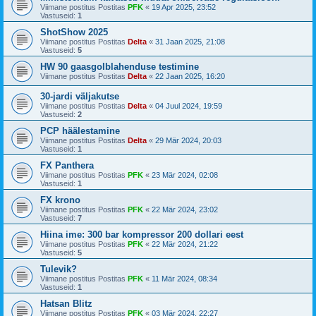
Viimane postitus Postitas
PFK
«
19 Apr 2025, 23:52
Vastuseid:
1
ShotShow 2025
Viimane postitus Postitas
Delta
«
31 Jaan 2025, 21:08
Vastuseid:
5
HW 90 gaasgolblahenduse testimine
Viimane postitus Postitas
Delta
«
22 Jaan 2025, 16:20
30-jardi väljakutse
Viimane postitus Postitas
Delta
«
04 Juul 2024, 19:59
Vastuseid:
2
PCP häälestamine
Viimane postitus Postitas
Delta
«
29 Mär 2024, 20:03
Vastuseid:
1
FX Panthera
Viimane postitus Postitas
PFK
«
23 Mär 2024, 02:08
Vastuseid:
1
FX krono
Viimane postitus Postitas
PFK
«
22 Mär 2024, 23:02
Vastuseid:
7
Hiina ime: 300 bar kompressor 200 dollari eest
Viimane postitus Postitas
PFK
«
22 Mär 2024, 21:22
Vastuseid:
5
Tulevik?
Viimane postitus Postitas
PFK
«
11 Mär 2024, 08:34
Vastuseid:
1
Hatsan Blitz
Viimane postitus Postitas
PFK
«
03 Mär 2024, 22:27