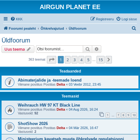
AIRGUN PLANET EE
KKK
Registreeru
Logi sisse
O
Foorumi pealeht
Õhkrelvajutud
Üldfoorum
t
Üldfoorum
s
Otsi
Täiendatud otsing
Uus teema
i
1
. leht
15
-st
1
2
3
4
5
15
Järgmine
363 teemat
…
Teadaanded
Abimaterjalide ja -teemade loend
Viimane postitus Postitas
Delta
«
03 Veebr 2012, 23:45
Teemasid
Weihrauch HW 97 KT Black Line
Viimane postitus Postitas
Delta
«
04 Aug 2026, 16:24
Vastuseid:
92
1
7
8
9
10
…
ShotShow 2026
Viimane postitus Postitas
Delta
«
04 Mär 2026, 16:47
Vastuseid:
2
Ministeerium kavatseb muuta õhkrelvade regulatsiooni