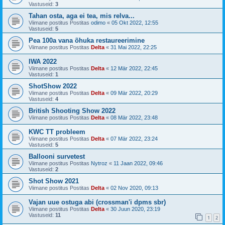
Vastuseid:
3
Tahan osta, aga ei tea, mis relva...
Viimane postitus Postitas
odimo
«
05 Okt 2022, 12:55
Vastuseid:
5
Pea 100a vana õhuka restaureerimine
Viimane postitus Postitas
Delta
«
31 Mai 2022, 22:25
IWA 2022
Viimane postitus Postitas
Delta
«
12 Mär 2022, 22:45
Vastuseid:
1
ShotShow 2022
Viimane postitus Postitas
Delta
«
09 Mär 2022, 20:29
Vastuseid:
4
British Shooting Show 2022
Viimane postitus Postitas
Delta
«
08 Mär 2022, 23:48
KWC TT probleem
Viimane postitus Postitas
Delta
«
07 Mär 2022, 23:24
Vastuseid:
5
Ballooni survetest
Viimane postitus Postitas
Nytroz
«
11 Jaan 2022, 09:46
Vastuseid:
2
Shot Show 2021
Viimane postitus Postitas
Delta
«
02 Nov 2020, 09:13
Vajan uue ostuga abi (crossman'i dpms sbr)
Viimane postitus Postitas
Delta
«
30 Juun 2020, 23:19
Vastuseid:
11
1
2