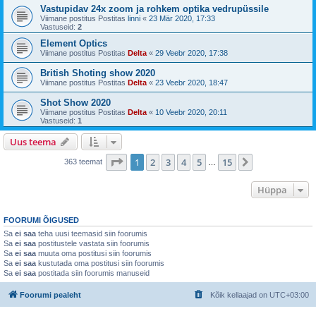
Vastupidav 24x zoom ja rohkem optika vedrupüssile
Viimane postitus Postitas
linni
«
23 Mär 2020, 17:33
Vastuseid:
2
Element Optics
Viimane postitus Postitas
Delta
«
29 Veebr 2020, 17:38
British Shoting show 2020
Viimane postitus Postitas
Delta
«
23 Veebr 2020, 18:47
Shot Show 2020
Viimane postitus Postitas
Delta
«
10 Veebr 2020, 20:11
Vastuseid:
1
Uus teema
1
. leht
15
-st
1
2
3
4
5
15
Järgmine
363 teemat
…
Hüppa
FOORUMI ÕIGUSED
Sa
ei saa
teha uusi teemasid siin foorumis
Sa
ei saa
postitustele vastata siin foorumis
Sa
ei saa
muuta oma postitusi siin foorumis
Sa
ei saa
kustutada oma postitusi siin foorumis
Sa
ei saa
postitada siin foorumis manuseid
Foorumi pealeht
Kõik kellaajad on
UTC+03:00