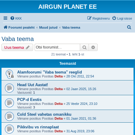
AIRGUN PLANET EE
KKK
Registreeru
Logi sisse
O
Foorumi pealeht
Muud jutud
Vaba teema
t
Vaba teema
s
Otsi
Täiendatud otsing
Uus teema
i
21 teemat •
1
. leht
1
-st
Teemasid
Alamfoorumi "Vaba teema" reeglid
Viimane postitus Postitas
Delta
«
28 Okt 2011, 22:54
Head Uut Aastat!
Viimane postitus Postitas
Delta
«
02 Jaan 2025, 15:26
Vastuseid:
1
PCP-d Eestis
Viimane postitus Postitas
Delta
«
25 Veebr 2024, 23:10
Vastuseid:
3
Cold Steel vahetas omanikku
Viimane postitus Postitas
Delta
«
01 Jaan 2021, 01:36
Pikkvibu vs rinnaplaat
Viimane postitus Postitas
Delta
«
31 Aug 2019, 23:06