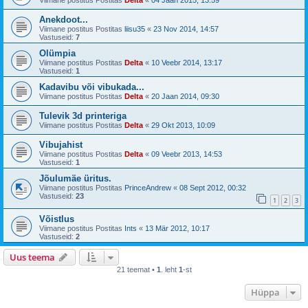
Viimane postitus Postitas
Delta
«
04 Jaan 2015, 13:59
Anekdoot...
Viimane postitus Postitas
liisu35
«
23 Nov 2014, 14:57
Vastuseid:
7
Olümpia
Viimane postitus Postitas
Delta
«
10 Veebr 2014, 13:17
Vastuseid:
1
Kadavibu või vibukada...
Viimane postitus Postitas
Delta
«
20 Jaan 2014, 09:30
Tulevik 3d printeriga
Viimane postitus Postitas
Delta
«
29 Okt 2013, 10:09
Vibujahist
Viimane postitus Postitas
Delta
«
09 Veebr 2013, 14:53
Vastuseid:
1
Jõulumäe üritus.
Viimane postitus Postitas
PrinceAndrew
«
08 Sept 2012, 00:32
Vastuseid:
23
1
2
3
Võistlus
Viimane postitus Postitas
Ints
«
13 Mär 2012, 10:17
Vastuseid:
2
Uus teema
21 teemat •
1
. leht
1
-st
Hüppa