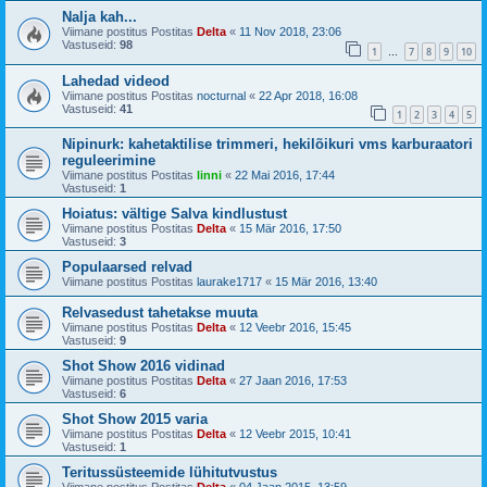
Nalja kah...
Viimane postitus Postitas
Delta
«
11 Nov 2018, 23:06
Vastuseid:
98
1
7
8
9
10
…
Lahedad videod
Viimane postitus Postitas
nocturnal
«
22 Apr 2018, 16:08
Vastuseid:
41
1
2
3
4
5
Nipinurk: kahetaktilise trimmeri, hekilõikuri vms karburaatori
reguleerimine
Viimane postitus Postitas
linni
«
22 Mai 2016, 17:44
Vastuseid:
1
Hoiatus: vältige Salva kindlustust
Viimane postitus Postitas
Delta
«
15 Mär 2016, 17:50
Vastuseid:
3
Populaarsed relvad
Viimane postitus Postitas
laurake1717
«
15 Mär 2016, 13:40
Relvasedust tahetakse muuta
Viimane postitus Postitas
Delta
«
12 Veebr 2016, 15:45
Vastuseid:
9
Shot Show 2016 vidinad
Viimane postitus Postitas
Delta
«
27 Jaan 2016, 17:53
Vastuseid:
6
Shot Show 2015 varia
Viimane postitus Postitas
Delta
«
12 Veebr 2015, 10:41
Vastuseid:
1
Teritussüsteemide lühitutvustus