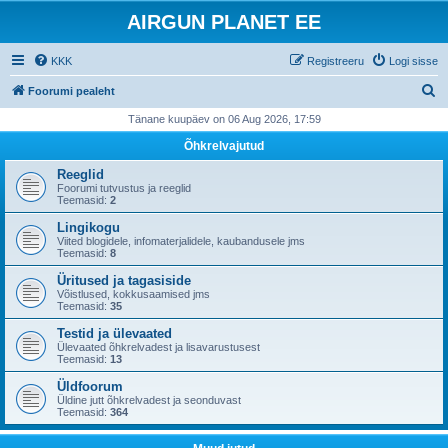
AIRGUN PLANET EE
KKK
Registreeru
Logi sisse
O
Foorumi pealeht
t
Tänane kuupäev on 06 Aug 2026, 17:59
s
Õhkrelvajutud
i
Reeglid
Foorumi tutvustus ja reeglid
Teemasid:
2
Lingikogu
Viited blogidele, infomaterjalidele, kaubandusele jms
Teemasid:
8
Üritused ja tagasiside
Võistlused, kokkusaamised jms
Teemasid:
35
Testid ja ülevaated
Ülevaated õhkrelvadest ja lisavarustusest
Teemasid:
13
Üldfoorum
Üldine jutt õhkrelvadest ja seonduvast
Teemasid:
364