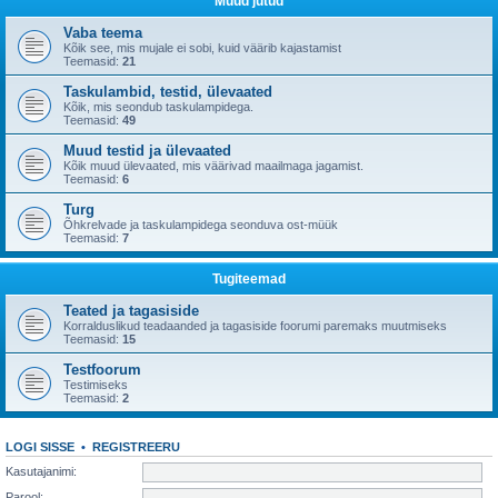
Muud jutud
Vaba teema
Kõik see, mis mujale ei sobi, kuid väärib kajastamist
Teemasid:
21
Taskulambid, testid, ülevaated
Kõik, mis seondub taskulampidega.
Teemasid:
49
Muud testid ja ülevaated
Kõik muud ülevaated, mis väärivad maailmaga jagamist.
Teemasid:
6
Turg
Õhkrelvade ja taskulampidega seonduva ost-müük
Teemasid:
7
Tugiteemad
Teated ja tagasiside
Korralduslikud teadaanded ja tagasiside foorumi paremaks muutmiseks
Teemasid:
15
Testfoorum
Testimiseks
Teemasid:
2
LOGI SISSE
•
REGISTREERU
Kasutajanimi:
Parool: